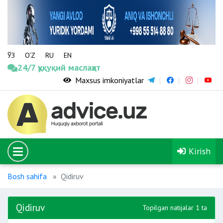
ЎЗ
O‘Z
RU
EN
24/7 ҳуқуқий маслаҳат
Maxsus imkoniyatlar
Kirish
Bosh sahifa
Qidiruv
Qidiruv
Topilgan natijalar 1 ta