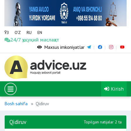
ЎЗ
O‘Z
RU
EN
24/7 ҳуқуқий маслаҳат
Maxsus imkoniyatlar
Kirish
Bosh sahifa
Qidiruv
Qidiruv
Topilgan natijalar 2 ta