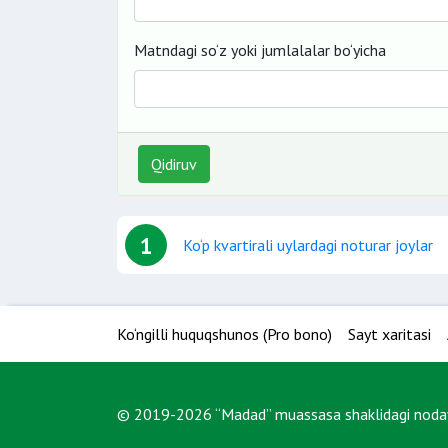
Matndagi so‘z yoki jumlalalar bo‘yicha
Qidiruv
1
Ko‘p kvartirali uylardagi noturar joylar
Ko‘ngilli huquqshunos (Pro bono)
Sayt xaritasi
© 2019-2026 “Madad” muassasa shaklidagi nodavl