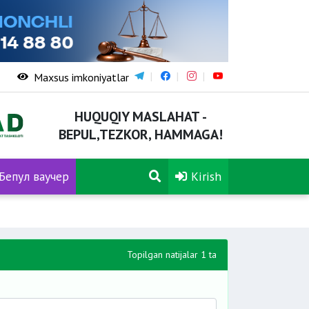
Maxsus imkoniyatlar
HUQUQIY MASLAHAT -
BEPUL,TEZKOR, HAMMAGA!
Бепул ваучер
Kirish
Topilgan natijalar 1 ta