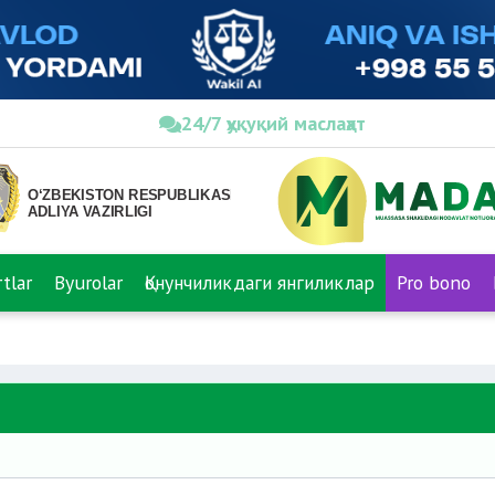
24/7 ҳуқуқий маслаҳат
tlar
Byurolar
Қонунчиликдаги янгиликлар
Pro bono