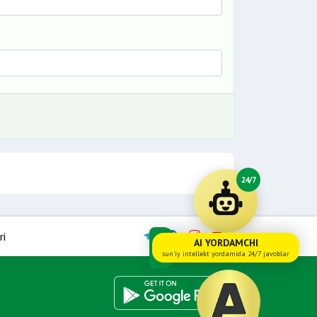
24/7
ri
AI YORDAMCHI
sun'iy intellekt yordamida 24/7 javoblar