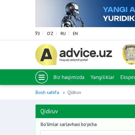
ЎЗ
O‘Z
RU
EN
Biz haqimizda
Yangiliklar
Eksper
Bosh sahifa
Qidiruv
Qidiruv
Bo'limlar sarlavhasi bo’yicha