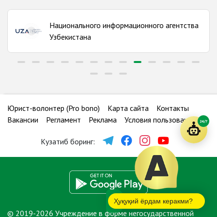
Сурхандарьинская область
Количество бюро:
12
Национального информационного агентства
Сырдарьинская область
Узбекистана
Количество бюро:
5
Ташкентская область
Количество бюро:
17
Ферганская область
Юрист-волонтер (Pro bono)
Карта сайта
Контакты
Количество бюро:
17
Вакансии
Регламент
Реклама
Условия пользования
24/7
Хорезмская область
Кузатиб боринг:
Количество бюро:
9
Ҳуқуқий ёрдам керакми?
© 2019-2026 Учреждение в форме негосударственной