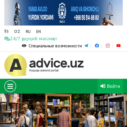
ЎЗ
O‘Z
RU
EN
24/7 ҳуқуқий маслаҳат
Специальные возможности
Войти