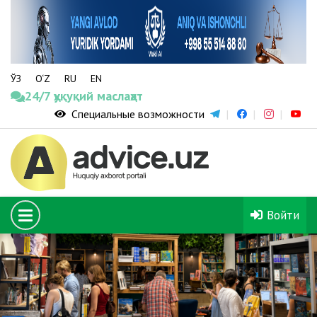
ЎЗ
O‘Z
RU
EN
24/7 ҳуқуқий маслаҳат
Специальные возможности
Войти