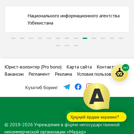
Сурхандарьинская область
Количество бюро:
12
Национального информационного агентства
Сырдарьинская область
Узбекистана
Количество бюро:
5
Ташкентская область
Количество бюро:
17
Ферганская область
Юрист-волонтер (Pro bono)
Карта сайта
Контакты
24/7
Количество бюро:
17
Вакансии
Регламент
Реклама
Условия пользования
Хорезмская область
Кузатиб боринг:
Количество бюро:
9
Ҳуқуқий ёрдам керакми?
© 2019-2026 Учреждение в форме негосударственной
некоммерческой организации «Мадад»