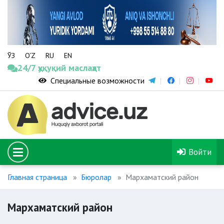
ЎЗ
O‘Z
RU
EN
24/7 ҳуқуқий маслаҳат
Специальные возможности
Войти
Главная страница
Бюролар
Мархаматский район
Мархаматский район