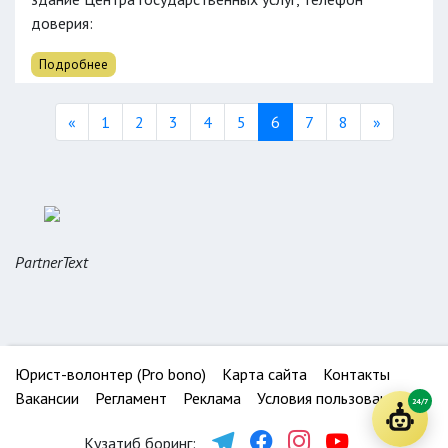
доверия
:
Подробнее
Previous
Next
«
1
2
3
4
5
6
7
8
»
PartnerText
Юрист-волонтер (Pro bono)
Карта сайта
Контакты
Вакансии
Регламент
Реклама
Условия пользования
24/7
Кузатиб боринг: