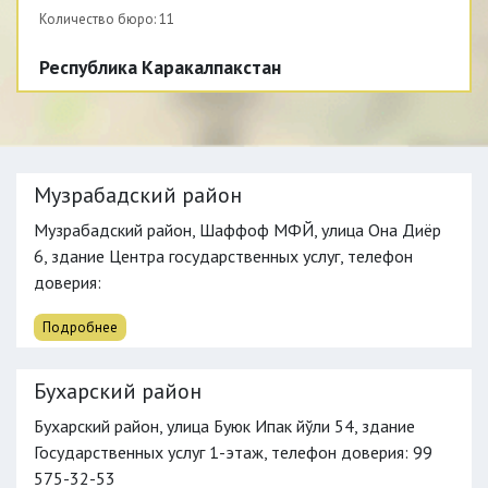
Количество бюро:
11
Республика Каракалпакстан
Количество бюро:
8
Самаркандская область
Количество бюро:
14
Музрабадский район
Сурхандарьинская область
Музрабадский район, Шаффоф МФЙ, улица Она Диёр
Количество бюро:
12
6, здание Центра государственных услуг,
телефон
доверия
:
Сырдарьинская область
Количество бюро:
5
Подробнее
Ташкентская область
Бухарский район
Количество бюро:
17
Бухарский район, улица Буюк Ипак йўли 54, здание
Ферганская область
Государственных услуг 1-этаж,
телефон доверия
: 99
Количество бюро:
17
575-32-53