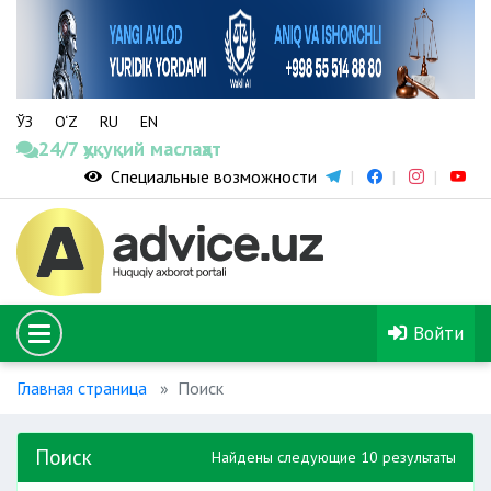
ЎЗ
O‘Z
RU
EN
24/7 ҳуқуқий маслаҳат
Специальные возможности
Войти
Главная страница
Поиск
Поиск
Найдены следующие 10 результаты