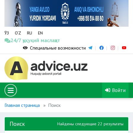
ЎЗ
O‘Z
RU
EN
24/7 ҳуқуқий маслаҳат
Специальные возможности
Войти
Главная страница
Поиск
Поиск
Найдены следующие 22 результаты