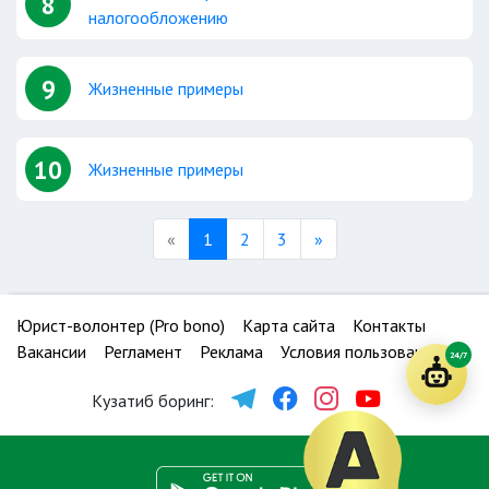
8
налогообложению
9
Жизненные примеры
10
Жизненные примеры
Previous
Next
«
1
2
3
»
Юрист-волонтер (Pro bono)
Карта сайта
Контакты
Вакансии
Регламент
Реклама
Условия пользования
24/7
Кузатиб боринг: