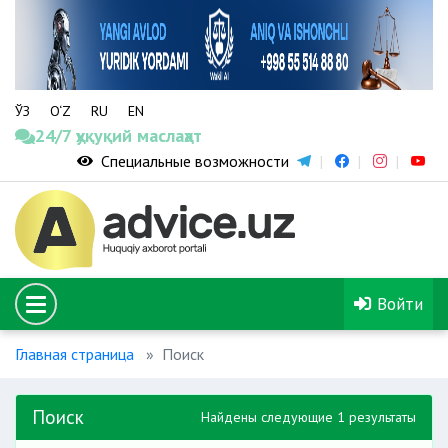
ЎЗ
O‘Z
RU
EN
24/7 ҳуқуқий маслаҳат
Специальные возможности
Войти
Главная страница
Поиск
Поиск
Найдены следующие 1 результаты