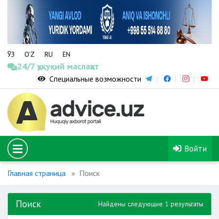
ЎЗ
O‘Z
RU
EN
24/7 ҳуқуқий маслаҳат
Специальные возможности
Войти
Главная страница
Поиск
Поиск
Найдены следующие 1 результаты