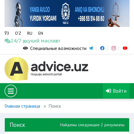
ЎЗ
O‘Z
RU
EN
24/7 ҳуқуқий маслаҳат
Специальные возможности
Войти
Главная страница
Поиск
Поиск
Найдены следующие 2 результаты