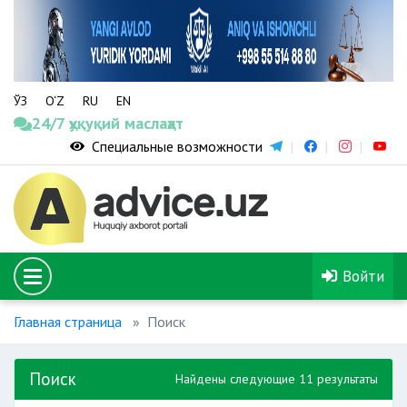
ЎЗ
O‘Z
RU
EN
24/7 ҳуқуқий маслаҳат
Специальные возможности
Войти
Главная страница
Поиск
Поиск
Найдены следующие 11 результаты