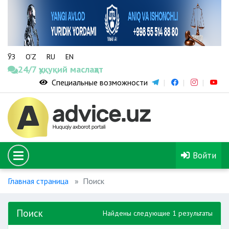
ЎЗ
O‘Z
RU
EN
24/7 ҳуқуқий маслаҳат
Специальные возможности
Войти
Главная страница
Поиск
Поиск
Найдены следующие 1 результаты