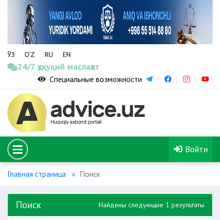
ЎЗ
O‘Z
RU
EN
24/7 ҳуқуқий маслаҳат
Специальные возможности
Войти
Главная страница
Поиск
Поиск
Найдены следующие 1 результаты