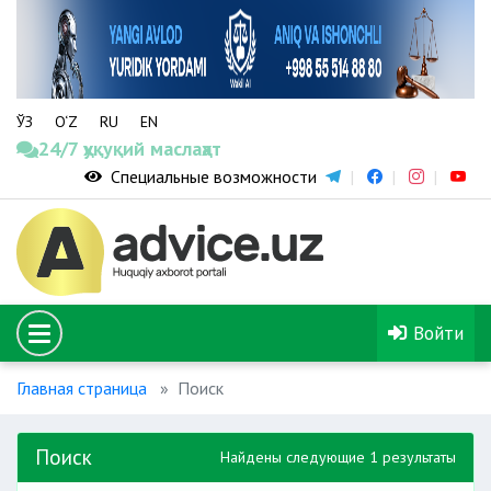
ЎЗ
O‘Z
RU
EN
24/7 ҳуқуқий маслаҳат
Специальные возможности
Войти
Главная страница
Поиск
Поиск
Найдены следующие 1 результаты