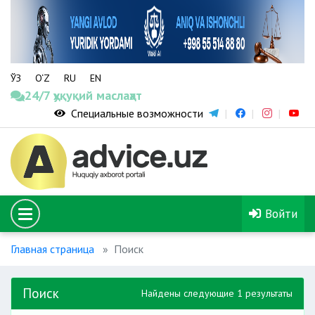
ЎЗ
O‘Z
RU
EN
24/7 ҳуқуқий маслаҳат
Специальные возможности
Войти
Главная страница
Поиск
Поиск
Найдены следующие 1 результаты