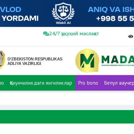
24/7 ҳуқуқий маслаҳат
ро
Қонунчиликдаги янгиликлар
Pro bono
Бепул вауче