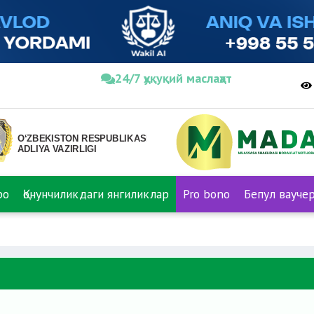
24/7 ҳуқуқий маслаҳат
ро
Қонунчиликдаги янгиликлар
Pro bono
Бепул вауче