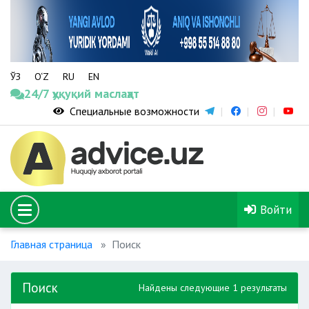
ЎЗ
O‘Z
RU
EN
24/7 ҳуқуқий маслаҳат
Специальные возможности
Войти
Главная страница
Поиск
Поиск
Найдены следующие 1 результаты