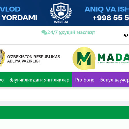
24/7 ҳуқуқий маслаҳат
ро
Қонунчиликдаги янгиликлар
Pro bono
Бепул вауче