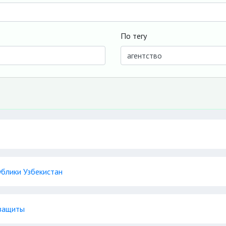
По тегу
ублики Узбекистан
 защиты