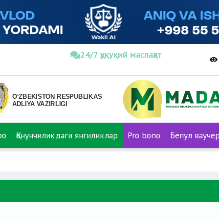
24/7 ҳуқуқий маслаҳат
ро
Қонунчиликдаги янгиликлар
Pro bono
Бепул вауче