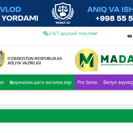
24/7 ҳуқуқий маслаҳат
ро
Қонунчиликдаги янгиликлар
Pro bono
Бепул вауче