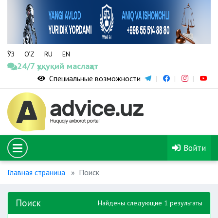
ЎЗ
O‘Z
RU
EN
24/7 ҳуқуқий маслаҳат
Специальные возможности
Войти
Главная страница
Поиск
Поиск
Найдены следующие 1 результаты