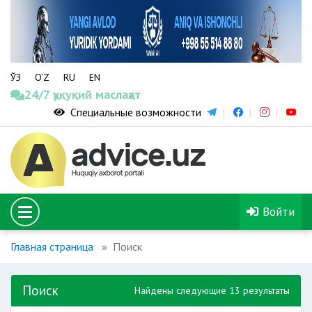
ЎЗ
O‘Z
RU
EN
24/7 ҳуқуқий маслаҳат
Специальные возможности
Войти
Главная страница
Поиск
Поиск
Найдены следующие 13 результаты