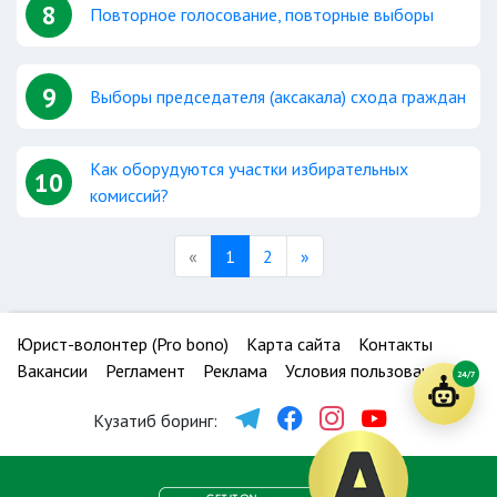
8
Повторное голосование, повторные выборы
9
Выборы председателя (аксакала) схода граждан
Как оборудуются участки избирательных
10
комиссий?
Previous
Next
«
1
2
»
Юрист-волонтер (Pro bono)
Карта сайта
Контакты
Вакансии
Регламент
Реклама
Условия пользования
24/7
Кузатиб боринг: