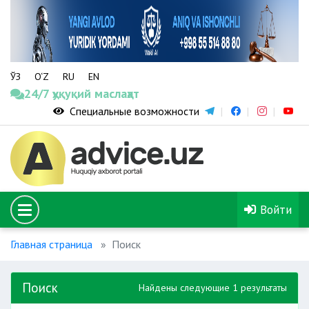
ЎЗ
O‘Z
RU
EN
24/7 ҳуқуқий маслаҳат
Специальные возможности
Войти
Главная страница
Поиск
Поиск
Найдены следующие 1 результаты