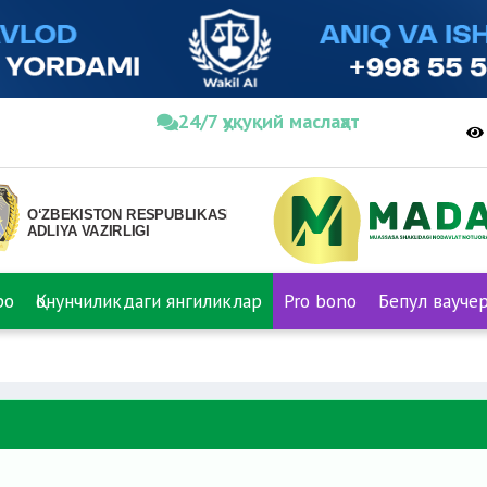
24/7 ҳуқуқий маслаҳат
ро
Қонунчиликдаги янгиликлар
Pro bono
Бепул вауче