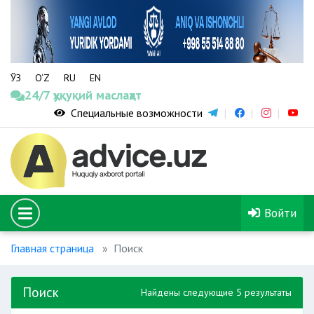
ЎЗ
O‘Z
RU
EN
24/7 ҳуқуқий маслаҳат
Специальные возможности
Войти
Главная страница
Поиск
Поиск
Найдены следующие 5 результаты