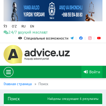
ЎЗ
O‘Z
RU
EN
24/7 ҳуқуқий маслаҳат
Специальные возможности
Войти
Главная страница
Поиск
Поиск
Найдены следующие 6 результаты