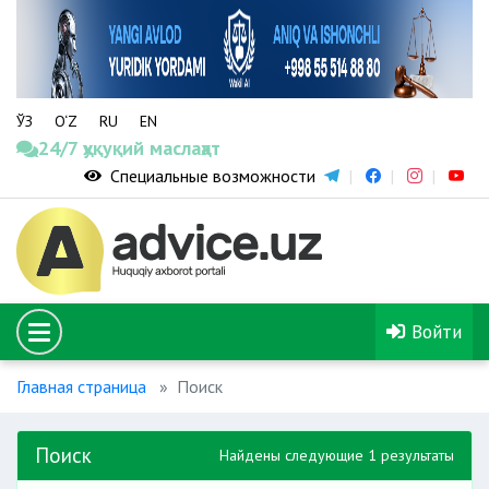
ЎЗ
O‘Z
RU
EN
24/7 ҳуқуқий маслаҳат
Специальные возможности
Войти
Главная страница
Поиск
Поиск
Найдены следующие 1 результаты