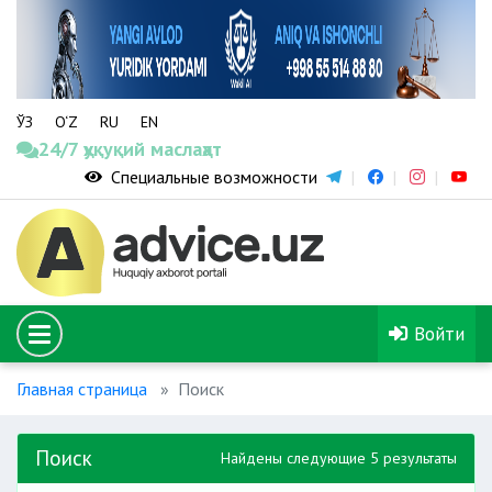
ЎЗ
O‘Z
RU
EN
24/7 ҳуқуқий маслаҳат
Специальные возможности
Войти
Главная страница
Поиск
Поиск
Найдены следующие 5 результаты