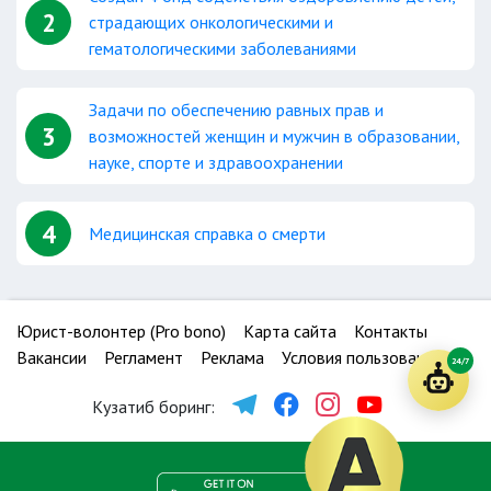
2
страдающих онкологическими и
гематологическими заболеваниями
Задачи по обеспечению равных прав и
3
возможностей женщин и мужчин в образовании,
науке, спорте и здравоохранении
4
Медицинская справка о смерти
Юрист-волонтер (Pro bono)
Карта сайта
Контакты
Вакансии
Регламент
Реклама
Условия пользования
24/7
Кузатиб боринг: