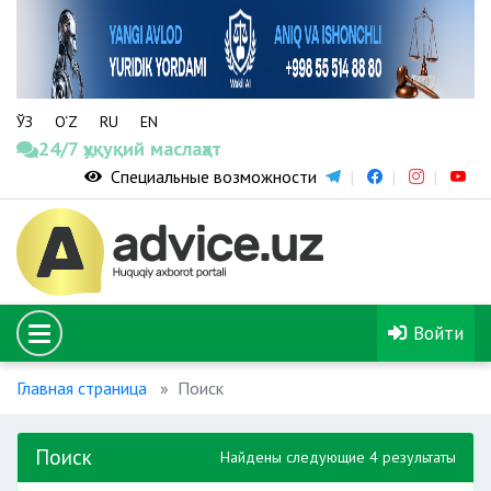
ЎЗ
O‘Z
RU
EN
24/7 ҳуқуқий маслаҳат
Специальные возможности
Войти
Главная страница
Поиск
Поиск
Найдены следующие 4 результаты