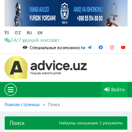
ЎЗ
O‘Z
RU
EN
24/7 ҳуқуқий маслаҳат
Специальные возможности
Войти
Главная страница
Поиск
Поиск
Найдены следующие 1 результаты