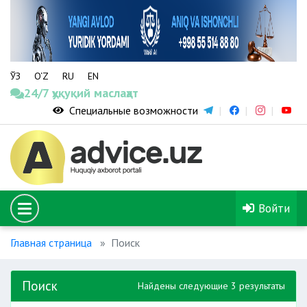
ЎЗ
O‘Z
RU
EN
24/7 ҳуқуқий маслаҳат
Специальные возможности
Войти
Главная страница
Поиск
Поиск
Найдены следующие 3 результаты