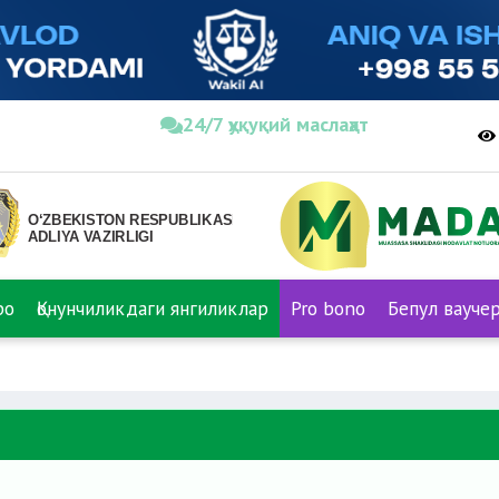
24/7 ҳуқуқий маслаҳат
ро
Қонунчиликдаги янгиликлар
Pro bono
Бепул вауче