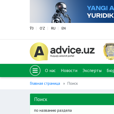
ЎЗ
O‘Z
RU
EN
О нас
Новости
Эксперты
Бю
Главная страница
Поиск
Поиск
по названию раздела