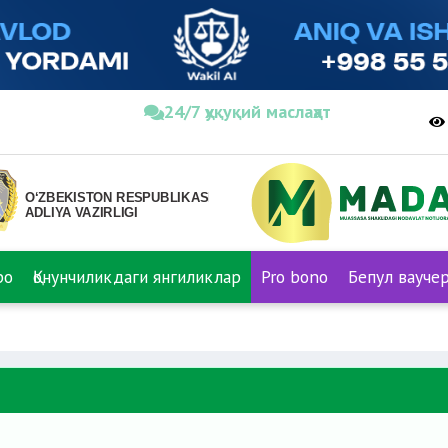
24/7 ҳуқуқий маслаҳат
ро
Қонунчиликдаги янгиликлар
Pro bono
Бепул вауче