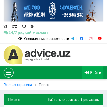
ЎЗ
O‘Z
RU
EN
24/7 ҳуқуқий маслаҳат
Специальные возможности
Войти
Главная страница
Поиск
Поиск
Найдены следующие 1 результаты