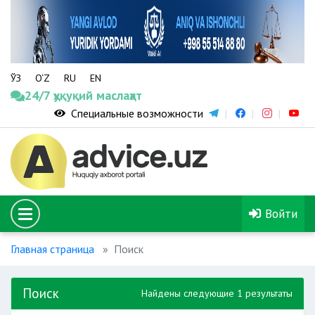
ЎЗ
O‘Z
RU
EN
24/7 ҳуқуқий маслаҳат
Специальные возможности
Войти
Главная страница
Поиск
Поиск
Найдены следующие 1 результаты