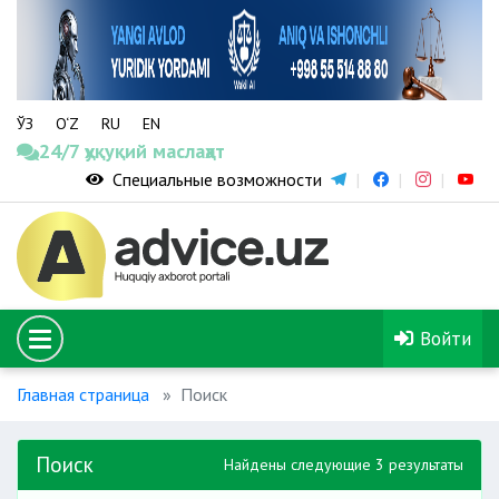
ЎЗ
O‘Z
RU
EN
24/7 ҳуқуқий маслаҳат
Специальные возможности
Войти
Главная страница
Поиск
Поиск
Найдены следующие 3 результаты