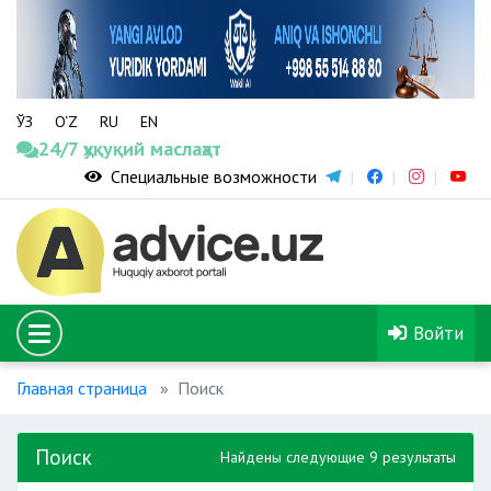
ЎЗ
O‘Z
RU
EN
24/7 ҳуқуқий маслаҳат
Специальные возможности
Войти
Главная страница
Поиск
Поиск
Найдены следующие 9 результаты