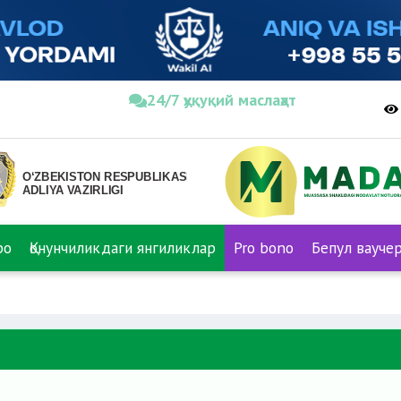
24/7 ҳуқуқий маслаҳат
ро
Қонунчиликдаги янгиликлар
Pro bono
Бепул вауче