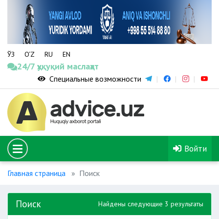
ЎЗ
O‘Z
RU
EN
24/7 ҳуқуқий маслаҳат
Специальные возможности
Войти
Главная страница
Поиск
Поиск
Найдены следующие 3 результаты