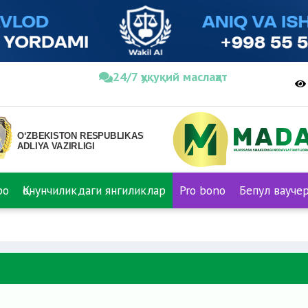
24/7 ҳуқуқий маслаҳат
ро
Қонунчиликдаги янгиликлар
Pro bono
Бепул вауче