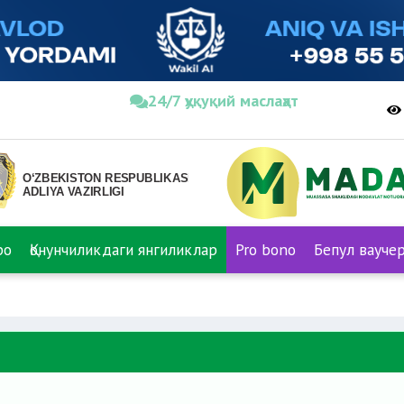
24/7 ҳуқуқий маслаҳат
ро
Қонунчиликдаги янгиликлар
Pro bono
Бепул вауче