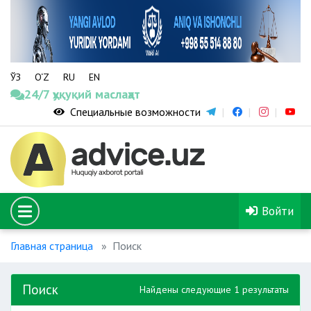
ЎЗ
O‘Z
RU
EN
24/7 ҳуқуқий маслаҳат
Специальные возможности
Войти
Главная страница
Поиск
Поиск
Найдены следующие 1 результаты