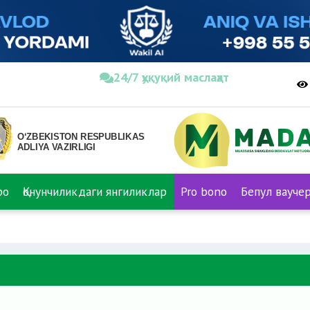
24/7 ҳуқуқий маслаҳат
ро
Қонунчиликдаги янгиликлар
Pro bono
Бепул вауче