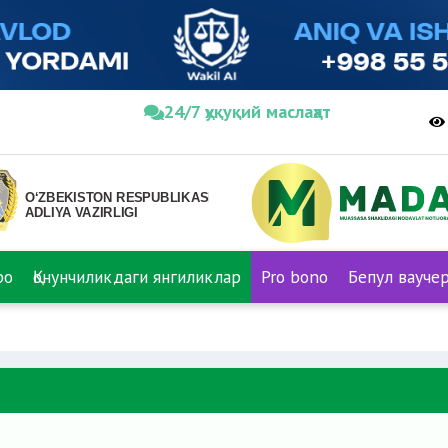
24/7 ҳуқуқий маслаҳат
ро
Қонунчиликдаги янгиликлар
Pro bono
Бепул вауче