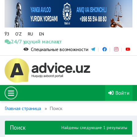
ЎЗ
O‘Z
RU
EN
24/7 ҳуқуқий маслаҳат
Специальные возможности
Войти
Главная страница
Поиск
Поиск
Найдены следующие 1 результаты