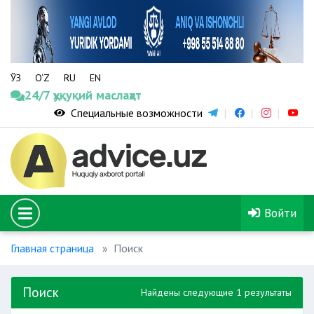
ЎЗ
O‘Z
RU
EN
24/7 ҳуқуқий маслаҳат
Специальные возможности
Войти
Главная страница
Поиск
Поиск
Найдены следующие 1 результаты