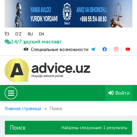
ЎЗ
O‘Z
RU
EN
24/7 ҳуқуқий маслаҳат
Специальные возможности
Войти
Главная страница
Поиск
Поиск
Найдены следующие 1 результаты